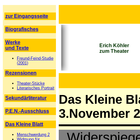
zur Eingangsseite
Biografisches
Werke
Erich Köhler
und Texte
zum Theater
Freund-Feind-Studie
(2001)
Rezensionen
Theater-Stücke
Literarisches Portrait
Das Kleine Bla
Sekundärliteratur
3.November 
P.E.N.-Ausschluss
Das Kleine Blatt
Widerspiege
Menschwerdung 2
Widmung für