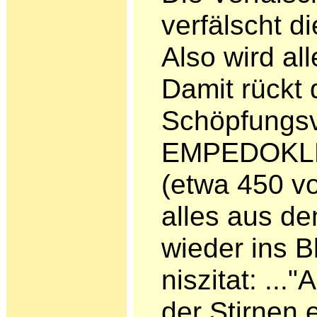
verfälscht d
Also wird al
Damit rückt 
Schöpfungsv
EMPEDOKLE
(etwa 450 vor
alles aus d
wieder ins B
niszitat: ...
der Stirnen