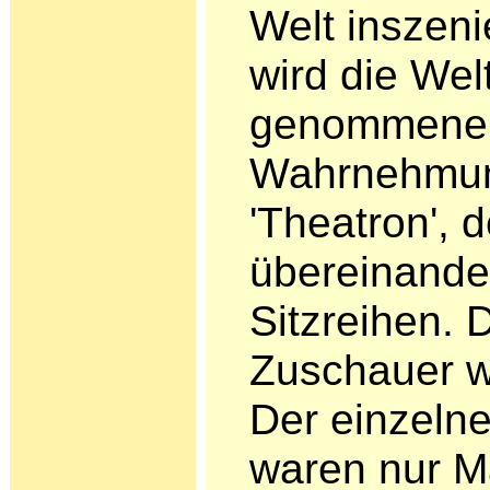
Welt inszenie
wird die Wel
genommenen 
Wahrnehmun
'Theatron',
übereinander
Sitzreihen. 
Zuschauer wa
Der einzeln
waren nur M