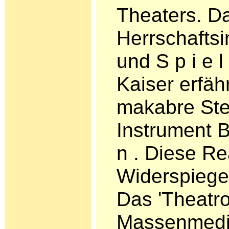
Theaters. D
Herrschaftsi
und S p i e 
Kaiser erfäh
makabre Ste
Instrument B
n . Diese Re
Widerspiege
Das 'Theatro
Massen­medie