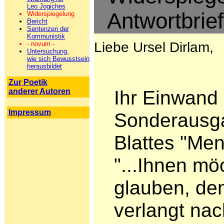
Leo Jogiches
Antwortbrief
Widerspiegelung
Bericht
Sentenzen der
Kommunistik
Liebe Ursel Dirlam,
- novum -
Untersuchung,
wie sich Bewusstsein
herausbildet
Zur Poetik
Ihr Einwand
anderer Autoren
Impressum
Sonderausga
Blattes "Me
"...Ihnen mö
glauben, de
verlangt nac