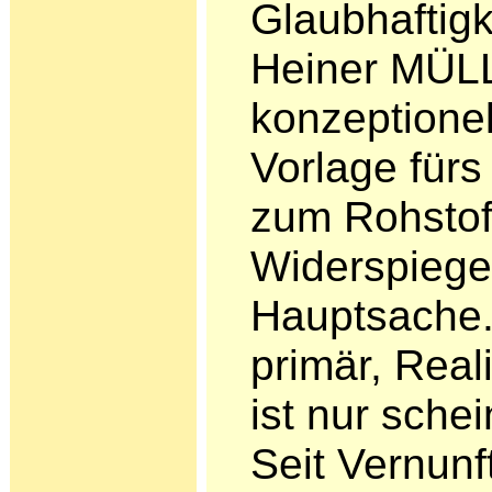
Glaubhaftigke
Heiner MÜL
konzeptionel
Vorlage fürs
zum Rohstoff
Widerspiege
Hauptsache.
primär, Rea­
ist nur schei
Seit Vernunf