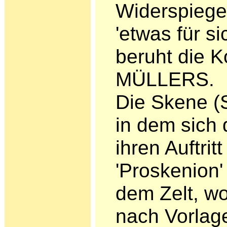
Widerspiegel
'etwas für si
beruht die K
MÜLLERS.
Die Skene (S
in dem sich d
ihren Auftrit
'Proskenion' 
dem Zelt, wo
nach Vorlage