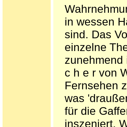
Wahrnehmun
in wessen H
sind. Das Vo
einzelne Th
zunehmend ir
c h e r von
Fernsehen zu
was 'draußen
für die Gaff
inszeniert. 