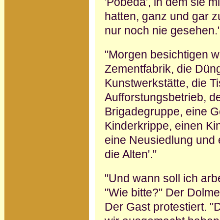
'Pobeda', in dem sie m
hatten, ganz und gar zu
nur noch nie gesehen.
"Morgen besichtigen wi
Ze­mentfabrik, die Düng
Kunstwerk­stätte, die T
Aufforstungsbetrieb, d
Brigadegruppe, eine G
Kinderkrippe, einen Ki
eine Neusiedlung und e
die Alten'."
"Und wann soll ich arb
"Wie bitte?" Der Dolmet
Der Gast protestiert. 