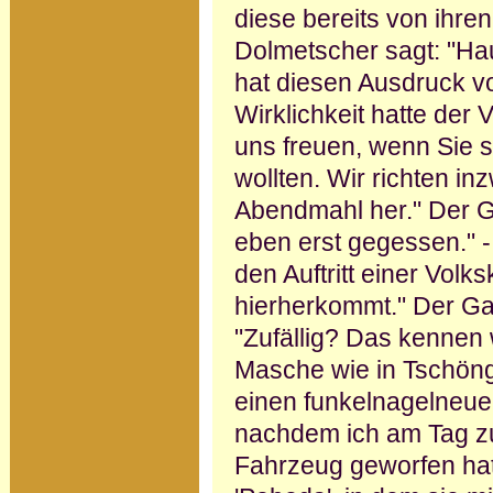
diese be­reits von ihr
Dolmetscher sagt: "Hau
hat diesen Ausdruck v
Wirklichkeit hatte der
uns freuen, wenn Sie s
wollten. Wir richten i
Abendmahl her." Der G
eben erst ge­gessen." 
den Auftritt einer Volks
hierherkommt." Der Gast
"Zufällig? Das kennen w
Masche wie in Tschöng
einen funkelnagelneuen 
nachdem ich am Tag zu
Fahrzeug geworfen hat