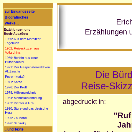
zur Eingangsseite
Biografisches
Eric
Werke ...
Erzählungen 
Erzählungen und
Buch-Auszüge:
1960: Aus dem Marnitzer
Tagebuch
1962: Reiseskizzen aus
Volkschina
1969: Bericht aus einer
Hutschachtel
1971: Der Gespensterwald von
Die Bürd
Alt Zauche
Petro - kuda?
1971: Sätze
Reise-Skizz
1976: Der Krott
1978: Höhlengleichnis
1984: Mondfischfahndung
abgedruckt in:
1983: Dichter & Gral
1990: Sture und das deutsche
Herz
"Ruf
1996: Zauberei
Jah
1996: Schirokij
.. und Texte