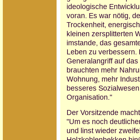
ideologische Entwickl
voran. Es war nötig, d
Trockenheit, energisch
kleinen zersplitterten 
im­stande, das gesamte
Leben zu verbes­sern. 
Generalangriff auf da
brauchten mehr Nahru
Wohnung, mehr Industr
bes­seres Sozialwesen
Organisa­tion."
Der Vorsitzende macht
"Um es noch deutlicher 
und linst wieder zwei
Holzkohlenbek­ken hin