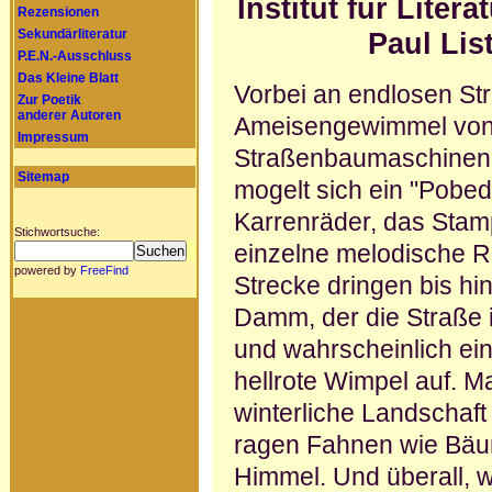
Institut für Lite
Rezensionen
Sekundärliteratur
Paul Lis
P.E.N.-Ausschluss
Das Kleine Blatt
Vorbei an endlosen S
Zur Poetik
anderer Autoren
Ameisen­gewimmel vo
Impressum
Straßenbaumaschinen,
Sitemap
mogelt sich ein "Pobed
Karrenräder, das Stam
Stichwortsuche:
einzelne melodische 
powered by
FreeFind
Strecke dringen bis hi
Damm, der die Straße i
und wahrscheinlich ei
hellrote Wimpel auf. M
winterliche Landschaft 
ragen Fahnen wie Bäu
Himmel. Und überall, 