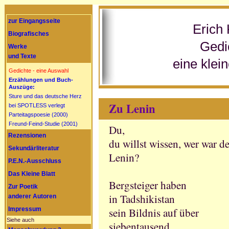
zur Eingangsseite
Erich 
Biografisches
Gedi
Werke
und Texte
eine klei
Gedichte - eine Auswahl
Erzählungen und Buch-
Auszüge:
Sture und das deutsche Herz
Zu Lenin
bei SPOTLESS verlegt
Parteitagspoesie (2000)
Freund-Feind-Studie (2001)
Du,
Rezensionen
du willst wissen, wer war 
Sekundärliteratur
Lenin?
P.E.N.-Ausschluss
Das Kleine Blatt
Bergsteiger haben
Zur Poetik
in Tadshikistan
anderer Autoren
Impressum
sein Bildnis auf über
Siehe auch
siebentausend