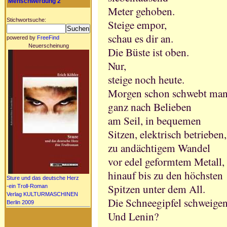
Menschwerdung 2
Meter gehoben.
Stichwortsuche:
Steige empor,
schau es dir an.
powered by
FreeFind
Neuerscheinung
Die Büste ist oben.
Nur,
steige noch heute.
Morgen schon schwebt ma
ganz nach Belieben
am Seil, in bequemen
Sitzen, elektrisch betrieben,
zu andächtigem Wandel
vor edel geformtem Metall,
hinauf bis zu den höchsten
Sture und das deutsche Herz
Spitzen unter dem All.
-ein Troll-Roman
Verlag KULTURMASCHINEN
Die Schneegipfel schweigen
Berlin 2009
Und Lenin?