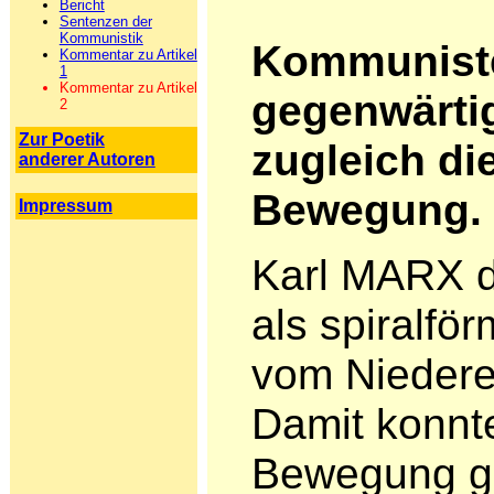
Bericht
Sentenzen der
Kommunistik
Kommunisten
Kommentar zu Artikel
1
Kommentar zu Artikel
gegenwärt
2
Zur Poetik
zugleich di
anderer Autoren
Bewegung.
Impressum
Karl MARX d
als spiralför
vom Nieder
Damit konnt
Bewegung ge