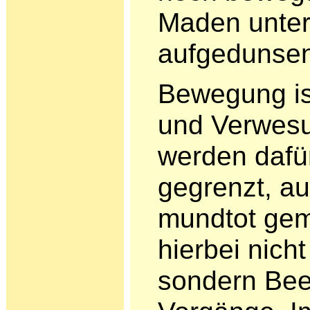
Maden unter 
aufgedunsen
Bewegung is
und Verwe­s
werden dafür
gegrenzt, au
mundtot gema
hierbei nich
son­dern Be