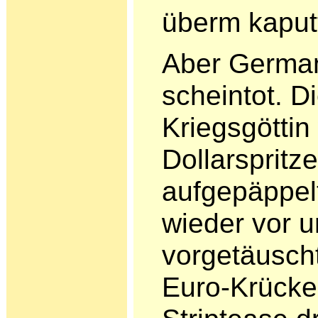
überm kaput
Aber German
scheintot. D
Kriegsgöttin
Dollarspritze
aufgepäppelt
wieder vor u
vorgetäusch
Euro-Krücken