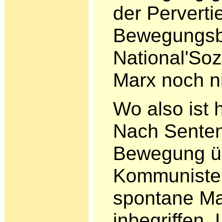
der Perverti
Bewegungsbe
National'Soz
Marx noch n
Wo also ist
Nach Senten
Bewegung üb
Kom­munisten
spontane M
inbegriffen. 