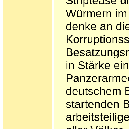
Striptease dr
Würmern im
denke an die
Korruptions
Besatzungsm
in Stärke ei
Panzerarmee
deutschem B
startenden 
arbeitsteili