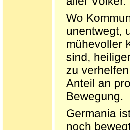
aller Völker.
Wo Kommuni
unentwegt, u
mühevoller K
sind, hei­li
zu verhelfen
Anteil an pr
Bewegung.
Germania ist
noch bewegt,