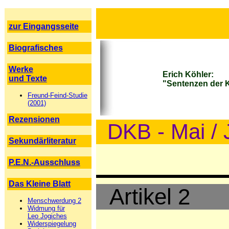
zur Eingangsseite
Biografisches
Werke
Erich Köhler:
und Texte
"Sentenzen der 
Freund-Feind-Studie
(2001)
Rezensionen
DKB - Mai / 
Sekundärliteratur
P.E.N.-Ausschluss
Das Kleine Blatt
Artikel 2
Menschwerdung 2
Widmung für
Leo Jogiches
Widerspiegelung