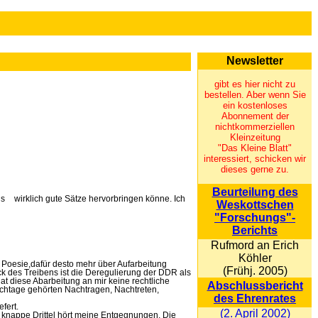
Newsletter
gibt es hier nicht zu
bestellen. Aber wenn Sie
ein kostenloses
Abonnement der
nichtkommerziellen
Kleinzeitung
"Das Kleine Blatt"
interessiert, schicken wir
dieses gerne zu.
Beurteilung des
hs
wirklich gute Sätze hervorbringen könne. Ich
Weskottschen
"Forschungs"-
Berichts
Rufmord an Erich
Köhler
r Poesie,dafür desto mehr über Aufarbeitung
(Frühj. 2005)
ck des Treibens ist die De­regulierung der DDR als
at diese Abarbeitung an mir keine rechtliche
Abschlussbericht
tichtage gehörten Nachtragen, Nachtreten,
des Ehrenrates
fert.
(2. April 2002)
s knappe Drittel hört meine Entgegnungen. Die