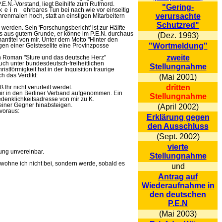
.E.N.-Vorstand, liegt Beihilfe zum Rufmord.
"Gering-
kein
ehrbares Tun bei nach wie vor einseitig
verursachte
renmalen hoch, statt an einstigen Mitarbeitern
Schutzred"
erden. Sein 'Forschungsbericht' ist zur Hälfte
s aus gutem Grunde, er könne im P.E.N. durchaus
(Dez. 1993)
antitel von mir. Unter dem Motto "Hinter den
"Wortmeldung"
ugen einer Geisteselite eine Provinzposse
zweite
en Roman "Sture und das deutsche Herz"
uch unter bundesdeutsch-freiheitlichen
Stellungnahme
stförmigkeit hat in der Inquisition traurige
h das Verdikt:
(Mai 2001)
dritten
Ihr nicht verurteilt werdet.
ir in den Berliner Verband aufgenommen. Ein
Stellungnahme
enklichkeitsadresse von mir zu K.
einer Gegner hinabsteigen.
(April 2002)
 voraus:
Erklärung gegen
den Ausschluss
(Sept. 2002)
vierte
zung unvereinbar.
Stellungnahme
wohne ich nicht bei, sondern werde, sobald es
und
Antrag auf
Wiederaufnahme in
den deutschen
P.E.N
(Mai 2003)