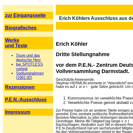
zur Eingangsseite
Erich Köhlers Ausschluss aus d
Biografisches
Werke
Erich Köhler
und Texte
Dritte Stellungnahme
Sture und das
deutsche Herz
vor dem P.E.N.- Zentrum Deut
bei SPOTLESS
verlegt
Vollversammlung Darmstadt.
Stellungnahmen
(1991-92)
Geschätzte Anwesende,
Stephan HERMLIN erinnerte in "Abendlicht" eine
Rezensionen
habe es auf
zwei
gute Sätze gebracht. Um 
Kommunismus ist verwirklichte Poesi
P.E.N.-Ausschluss
Verwirklichte Poesie gerinnt alsbald z
Zur Poesie habe ich an anderer Stelle einiges 
Impressum
geredet. Eine zentrale politische Rufmordbehörd
bessere Alternative zu aller bisherigen deutsch
Grundlage. Meine IM-Tätigkeit lag lange
vor
Nachschlagen, Abstrafen zum Stil in diesem Rec
P.E.N-Deutschland hat um sechshundert Mitglied
An den Vollversammlungen nimmt in der Regel ei