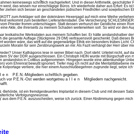
men keineswegs schriftlich nachgeliefert. Und in dieser Arithmetik, geschätzter P
 west, das wissen nur einschlägige Büros. Ich wiederhole daher aus Erfurt: Es ist
fler ziehen sich besser an geschän­deten jüdischen Friedhöfen und sowjetischen Eh
ESKOTT zum Ankläger soll der dokrinären Hexenjagd auf mich eine Weihe verliehen w
r Rest verkommt zum bestellten Lieferantenstadel. Die Versicherung SCHLESINGER
vom Priester fromm unterschlagen. Statt dessen verhunzt der Geistliche einen Ro­m
 eine Akte, die ihrerseits zu meinem Schaden weiterwirken soll. So wird vor den A
ar lexikalische Werksdaten aus meinem Schaffen bei. Er hätte anstandshalber d
ch die gesamte Auflage (Stückpreie 29 DM) vertrauensvoll geschenkt. Daß dieses B
 worden wäre, das wirft auf die gegenwärtige Ethik ein besonders trübes Licht. Chri
eln Moralin für sein Zerstörungswerk an mir. Als Fazit verhängt der Herr über mic
er? Unser Kathägoros lese in seiner Bibel nach. Dort steht: Urteilet nicht, auf daß 
 dem SV der DDR ausgeschlossen. Ein Christoph HEIN wurde mit Bürgschaft von m
lin anstandslos in Cottbus aufgenommen. Hingegen wurde eine aktenkundige Unbed
om Ehrenrat bewußt ignoriert. Tiefer mag ich nicht auf die Mentalitätsebene m
e Kolportage verliere, die hier einem Ausschlußbegehren zugrunde liegt, setze ich
llen
P.E.N.-Mitgliedern schriftlich gegeben.
uch vor P.E.N.-Ost werden wortgetreu
allen
Mitgliedern nachgereicht.
afft.
E.N.-Behörde, ist ein fremdgesteuertes Implantat in diesem Club und mit dessen Sat
lalterliche Verfolgungsneurose.
ig' aus dem P.E.N. auszuscheiden, weise ich zurück. Einer Abstimmung gegen mich 
ite