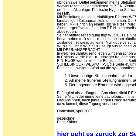
übrigen zwei Drittel bekommen meine Stellungnah
Wieviel rezenter Geheimdienst im P.E.N.-Zentrum
eröffneter Aktenlage. Politische Hygiene-Schwa
des MfS.
Mit Bestallung des edel-einfältigen Pfarrers W
landläufigen Zeitungearti­keln entnommen. De
neben IM-Heinrich an einem Tische sitzen, wird 
Aktenbergen" verkauft er dem P.E.N. seinerseits
abgezogen.
Seiner Auftragserledigung fügt WESKOTT ein pa
hervorheben
müssen
. Ich habe ihm nämli
Zuständen sowieso auf einer Müllkippe verscharrt
Wurzeln. Christ WESKOTT saugt aus solchen Wurz
MILDE UNANGEBRACHT.
In welchen Jahrtausend leben wir denn schon wied
In Cottbus wurde
kein
einziger Kollege aus
B.D. HUGE wurde mit einer Bürgschaft aus Ber
SCHLESINGER (WESKOTT-Studie Seite 45 unten) v
Ehe ich ein weiteres Wort auf die sykophantisch
Diese heutige Stellungnahme wird
a
All meine früheren Stellungnahmen, a
Der sogenannte Ehrenrat wird abgesch
Er fungiert als verlängerter Arm einer Nicht-P.
Seine Mitglieder eignet eine pathologisch mitte
Das Ansinnen, nach jahrelangen Druck 'freiwill
dazu kommt, diese Tagung verlassen.
Darmstadt, April 2002
gezeichnet
Erich Köhler
hier geht es zurück zur Se