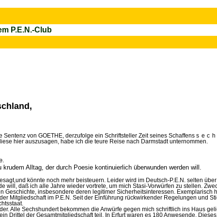
em P.E.N.-Club
schland,
 Sentenz von GOETHE, derzufolge ein Schriftsteller Zeit seines Schaffens
sec
diese hier auszusagen, habe ich die teure Reise nach Darmstadt unternommen.
e.
u krudem Alltag, der durch Poesie kontinuierlich überwunden werden will.
gesagt,und könnte noch mehr beisteuern. Leider wird im Deutsch-P.E.N. selten übe
e will, daß ich alle Jahre wieder vortrete, um mich Stasi-Vorwürfen zu stellen. Zwe
en Geschichte, insbesondere deren legitimer Sicherheitsinter­essen. Exemplarisch h
der Mitgliedschaft im P.E.N. Seit der Einführung rückwirkender Regelungen und S
htsstaat.
er. Alle Sechshundert bekommen die Anwürfe gegen mich schriftlich ins Haus gelie
n Drittel der Gesamtmitgliedschaft teil. In Erfurt waren es 180 Anwesende. Diese